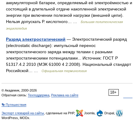
аккумуляторной батареи, определяемый её электроёмкостью и
состоящий в длительной отдаче накопленной электрической
энергии при включении полезной нагрузки (внешней цепи).
Нельзя допускать Р. кислотного… …
Большая политехническая
энциклопедия
Разряд электростатический
— Электростатический разряд
(electrostatic discharge): импульсный перенос
электростатического заряда между телами с разными
электростатическими потенциалами... Источник: ГОСТ Р
51317.4.2 2010 (МЭК 61000 4 2:2008). Национальный стандарт
Российской… …
Официальная терминология
© Академик, 2000-2026
18+
Обратная связь:
Техподдержка
,
Реклама на сайте
👣 Путешествия
Экспорт словарей на сайты
, сделанные на PHP,
Joomla,
Drupal,
WordPress, MODx.