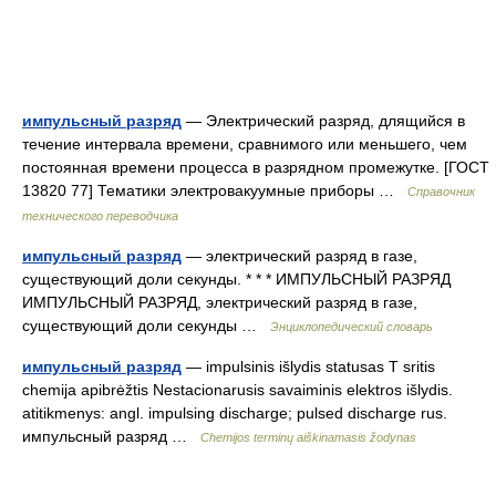
импульсный разряд
— Электрический разряд, длящийся в
течение интервала времени, сравнимого или меньшего, чем
постоянная времени процесса в разрядном промежутке. [ГОСТ
13820 77] Тематики электровакуумные приборы …
Справочник
технического переводчика
импульсный разряд
— электрический разряд в газе,
существующий доли секунды. * * * ИМПУЛЬСНЫЙ РАЗРЯД
ИМПУЛЬСНЫЙ РАЗРЯД, электрический разряд в газе,
существующий доли секунды …
Энциклопедический словарь
импульсный разряд
— impulsinis išlydis statusas T sritis
chemija apibrėžtis Nestacionarusis savaiminis elektros išlydis.
atitikmenys: angl. impulsing discharge; pulsed discharge rus.
импульсный разряд …
Chemijos terminų aiškinamasis žodynas